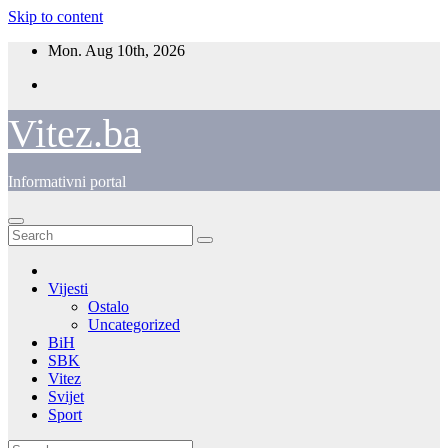
Skip to content
Mon. Aug 10th, 2026
Vitez.ba
Informativni portal
Vijesti
Ostalo
Uncategorized
BiH
SBK
Vitez
Svijet
Sport