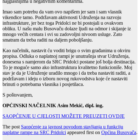
najglasnijima u negativnim komentarima.
Imao sam potrebu da vam ovo napišem jer sam i sam vlasnik
vikendice tamo. Podržavam aktivnosti Udruženja na razvoju
infrastrukture, jer bez toga Pridolci ne bi postojali u ovakvom
obliku. U našu malu Busovaču dolaze ljudi na odmor i skijanje iz
mnogo većih centara i svi su zadovoljni nivoom usluge. Zato
smatram da treba raditi na daljem poboljšanju.
Kao načelnik, nastavit ću voditi brigu o svim građanima u okviru
propisa. Odluka o naplatnoj rampi je unutrašnja stvar Udruženja,
donesena s namjerom da SRC Pridolci postane još bolja destinacija.
To je moguće samo ako infrastruktura kvalitetno funkcioniše. Moj
stav je da je Udruženje uradilo mnogo i da treba nastaviti raditi, a
podržavam i ideju o izboru novog rukovodstva koje će nastaviti
brinuti o potrebama vlasnika i posjetilaca.
S poštovanjem,
OPĆINSKI NAČELNIK
Asim Mekić, dipl. ing.
SAOPĆENJE U CJELOSTI MOŽETE PREUZETI OVDJE
The post
Saopćenje za javnost povodom stavljanja u funkciju
naplatne rampe na SRC Pridolci
appeared first on
Općina Busovača
.