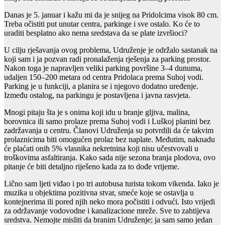
Danas je 5. januar i kažu mi da je snijeg na Pridolcima visok 80 cm.
Treba očistiti put unutar centra, parkinge i sve ostalo. Ko će to
uraditi besplatno ako nema sredstava da se plate izvršioci?
U cilju rješavanja ovog problema, Udruženje je održalo sastanak na
koji sam i ja pozvan radi pronalaženja rješenja za parking prostor.
Nakon toga je napravljen veliki parking površine 3–4 dunuma,
udaljen 150–200 metara od centra Pridolaca prema Suhoj vodi.
Parking je u funkciji, a planira se i njegovo dodatno uređenje.
Između ostalog, na parkingu je postavljena i javna rasvjeta.
Mnogi pitaju šta je s onima koji idu u branje gljiva, malina,
borovnica ili samo prolaze prema Suhoj vodi i Luškoj planini bez
zadržavanja u centru. Članovi Udruženja su potvrdili da će takvim
prolaznicima biti omogućen prolaz bez naplate. Međutim, naknadu
će plaćati onih 5% vlasnika nekretnina koji nisu učestvovali u
troškovima asfaltiranja. Kako sada nije sezona branja plodova, ovo
pitanje će biti detaljno riješeno kada za to dođe vrijeme.
Lično sam ljeti viđao i po tri autobusa turista tokom vikenda. Iako je
muzika u objektima pozitivna stvar, smeće koje se ostavlja u
kontejnerima ili pored njih neko mora počistiti i odvući. Isto vrijedi
za održavanje vodovodne i kanalizacione mreže. Sve to zahtijeva
sredstva. Nemojte misliti da branim Udruženje; ja sam samo jedan