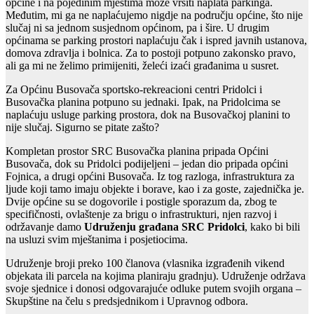
općine i na pojedinim mjestima može vršiti naplata parkinga.
Međutim, mi ga ne naplaćujemo nigdje na području općine, što nije
slučaj ni sa jednom susjednom općinom, pa i šire. U drugim
općinama se parking prostori naplaćuju čak i ispred javnih ustanova,
domova zdravlja i bolnica. Za to postoji potpuno zakonsko pravo,
ali ga mi ne želimo primijeniti, želeći izaći građanima u susret.
Za Općinu Busovača sportsko-rekreacioni centri Pridolci i
Busovačka planina potpuno su jednaki. Ipak, na Pridolcima se
naplaćuju usluge parking prostora, dok na Busovačkoj planini to
nije slučaj. Sigurno se pitate zašto?
Kompletan prostor SRC Busovačka planina pripada Općini
Busovača, dok su Pridolci podijeljeni – jedan dio pripada općini
Fojnica, a drugi općini Busovača. Iz tog razloga, infrastruktura za
ljude koji tamo imaju objekte i borave, kao i za goste, zajednička je.
Dvije općine su se dogovorile i postigle sporazum da, zbog te
specifičnosti, ovlaštenje za brigu o infrastrukturi, njen razvoj i
održavanje damo
Udruženju građana SRC Pridolci
, kako bi bili
na usluzi svim mještanima i posjetiocima.
Udruženje broji preko 100 članova (vlasnika izgrađenih vikend
objekata ili parcela na kojima planiraju gradnju). Udruženje održava
svoje sjednice i donosi odgovarajuće odluke putem svojih organa –
Skupštine na čelu s predsjednikom i Upravnog odbora.