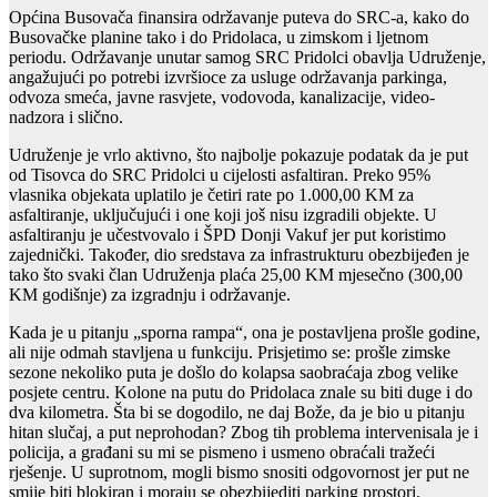
Općina Busovača finansira održavanje puteva do SRC-a, kako do
Busovačke planine tako i do Pridolaca, u zimskom i ljetnom
periodu. Održavanje unutar samog SRC Pridolci obavlja Udruženje,
angažujući po potrebi izvršioce za usluge održavanja parkinga,
odvoza smeća, javne rasvjete, vodovoda, kanalizacije, video-
nadzora i slično.
Udruženje je vrlo aktivno, što najbolje pokazuje podatak da je put
od Tisovca do SRC Pridolci u cijelosti asfaltiran. Preko 95%
vlasnika objekata uplatilo je četiri rate po 1.000,00 KM za
asfaltiranje, uključujući i one koji još nisu izgradili objekte. U
asfaltiranju je učestvovalo i ŠPD Donji Vakuf jer put koristimo
zajednički. Također, dio sredstava za infrastrukturu obezbijeđen je
tako što svaki član Udruženja plaća 25,00 KM mjesečno (300,00
KM godišnje) za izgradnju i održavanje.
Kada je u pitanju „sporna rampa“, ona je postavljena prošle godine,
ali nije odmah stavljena u funkciju. Prisjetimo se: prošle zimske
sezone nekoliko puta je došlo do kolapsa saobraćaja zbog velike
posjete centru. Kolone na putu do Pridolaca znale su biti duge i do
dva kilometra. Šta bi se dogodilo, ne daj Bože, da je bio u pitanju
hitan slučaj, a put neprohodan? Zbog tih problema intervenisala je i
policija, a građani su mi se pismeno i usmeno obraćali tražeći
rješenje. U suprotnom, mogli bismo snositi odgovornost jer put ne
smije biti blokiran i moraju se obezbijediti parking prostori.