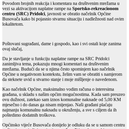
Povodom brojnih reakcija i komentara na društvenim mrežama u
vezi sa aktivacijom naplatne rampe na
Sportsko-rekreacionom
centru (SRC) Pridolci
, javnosti se obratio načelnik Općine
Busovača kako bi pojasnio stvarnu situaciju i nadležnosti nad ovim
lokalitetom.
Poštovani sugrađani, dame i gospodo, kao i svi ostali koje zanima
ovaj slučaj,
Da je stavljanje u funkciju naplatne rampe na SRC Pridolci
zanimljiva tema, pokazuju mnogi komentari na društvenim
mrežama. Budući da se u njima često spominjem kao načelnik
Općine u negativnom kontekstu, želim vam se obratiti s namjerom
da steknete uvid u stvarno stanje i moje mišljenje o navedenom.
Kao načelnik Općine, maksimalno vodim računa o interesima
građana, u skladu s našim općim mogućnostima. Kada sam preuzeo
ovu dužnost, zatekao sam iznos komunalne naknade od 5,00 KM
mjesečno i do danas ga nisam mijenjao. Naši građani plaćaju
najmanju komunalnu naknadu u okruženju, a sve s ciljem da ih
poštedimo dodatnih troškova.
Općinsko vijeće Busovača donijelo je odluku da se u samom centru