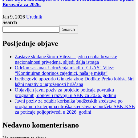
Busovača za 2026.
Jan 9, 2026
Urednik
Search
Search
Posljednje objave
Zastave skidane širom Viteza – jedna osoba hrvatske
nacionalnosti privedena, slijedi dalja istraga
Održan sastanak Udruženja mladih „GLAS“ Vitez:
“Kontinuiran doprinos zajednici, naša je misija”
Izetbegović upozorio Ginkela zbog Dodika: Preko lobista širi
lažni narativ o ugroženosti hrišćana
Objavljen javni poziv za projekte poticaja povratku
prognanih, obnovi i razvoju u SBK za 2026. godinu
Javni poziv za odabir korisnika budžetskih sredstava po
programu i kriterijima utroška sredstava iz budžeta SBK-KSB
za poticaje poljoprivredi u 2026. godini
Nedavno komenterisano