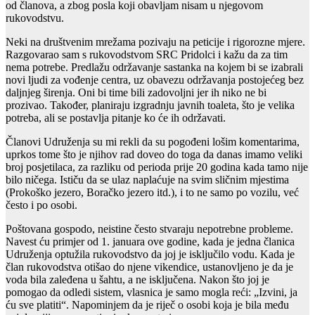
od članova, a zbog posla koji obavljam nisam u njegovom
rukovodstvu.
Neki na društvenim mrežama pozivaju na peticije i rigorozne mjere.
Razgovarao sam s rukovodstvom SRC Pridolci i kažu da za tim
nema potrebe. Predlažu održavanje sastanka na kojem bi se izabrali
novi ljudi za vođenje centra, uz obavezu održavanja postojećeg bez
daljnjeg širenja. Oni bi time bili zadovoljni jer ih niko ne bi
prozivao. Također, planiraju izgradnju javnih toaleta, što je velika
potreba, ali se postavlja pitanje ko će ih održavati.
Članovi Udruženja su mi rekli da su pogođeni lošim komentarima,
uprkos tome što je njihov rad doveo do toga da danas imamo veliki
broj posjetilaca, za razliku od perioda prije 20 godina kada tamo nije
bilo ničega. Ističu da se ulaz naplaćuje na svim sličnim mjestima
(Prokoško jezero, Boračko jezero itd.), i to ne samo po vozilu, već
često i po osobi.
Poštovana gospodo, neistine često stvaraju nepotrebne probleme.
Navest ću primjer od 1. januara ove godine, kada je jedna članica
Udruženja optužila rukovodstvo da joj je isključilo vodu. Kada je
član rukovodstva otišao do njene vikendice, ustanovljeno je da je
voda bila zaleđena u šahtu, a ne isključena. Nakon što joj je
pomogao da odledi sistem, vlasnica je samo mogla reći: „Izvini, ja
ću sve platiti“. Napominjem da je riječ o osobi koja je bila među