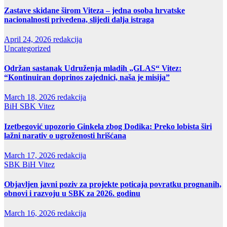
Zastave skidane širom Viteza – jedna osoba hrvatske
nacionalnosti privedena, slijedi dalja istraga
April 24, 2026
redakcija
Uncategorized
Održan sastanak Udruženja mladih „GLAS“ Vitez:
“Kontinuiran doprinos zajednici, naša je misija”
March 18, 2026
redakcija
BiH
SBK
Vitez
Izetbegović upozorio Ginkela zbog Dodika: Preko lobista širi
lažni narativ o ugroženosti hrišćana
March 17, 2026
redakcija
SBK
BiH
Vitez
Objavljen javni poziv za projekte poticaja povratku prognanih,
obnovi i razvoju u SBK za 2026. godinu
March 16, 2026
redakcija